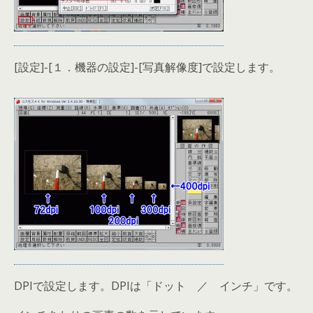
[設定]-[１．機器の設定]-[写真解像度]で設定します。
DPIで設定します。DPIは「ドット ／ インチ」です。