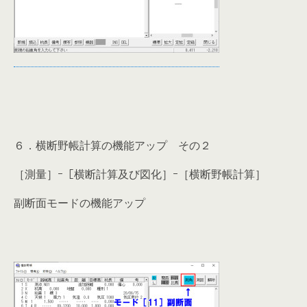
６．横断野帳計算の機能アップ その２
［測量］ｰ［横断計算及び図化］ｰ［横断野帳計算］
副断面モードの機能アップ