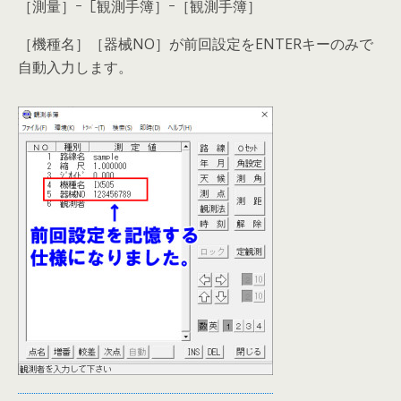
［測量］ｰ［観測手簿］ｰ［観測手簿］
［機種名］［器械NO］が前回設定をENTERキーのみで
自動入力します。