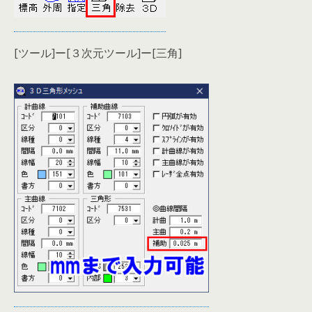
[ツール]ー[３次元ツール]ー[三角]