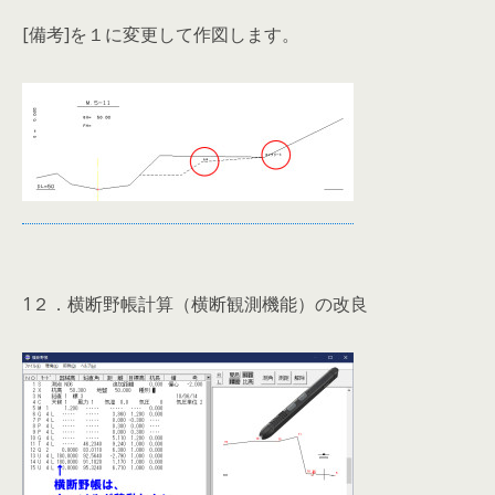
[備考]を１に変更して作図します。
1２．横断野帳計算（横断観測機能）の改良