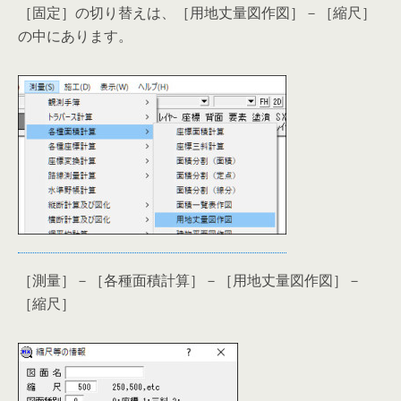
［固定］の切り替えは、［用地丈量図作図］－［縮尺］
の中にあります。
［測量］－［各種面積計算］－［用地丈量図作図］－
［縮尺］